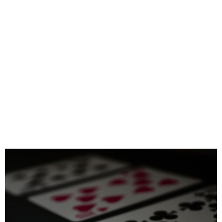
Məsuliyyətli oyun, qumar oyunlarının təhlükəsiz və əyləncəli bir
şəkildə oynanmasını təmin etmək məqsədini güdür. Oyunçular,
öz büdcələrini düzgün planlaşdırmalı və lazımsız risklərdən
çəkinməlidirlər. Bu yanaşma, oyunçuların həm psixoloji, həm də
maliyyə baxımından sağlam qalmalarına kömək edir.
Eyni zamanda, qumar oyunları bir əyləncə forması olmalı və
bununla bağlı yanlış anlamalar olmamalıdır. Oyunçular, şansın
təsirini anlamaqla yanaşı, oyunun bir qayda olaraq iddialı
olmamalı olduğunu unutmamalıdırlar. Bu, daha sağlam oyun
vərdişləri inkişaf etdirməyə kömək edəcəkdir.