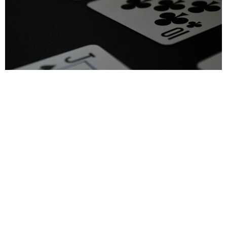
Tuz Kazino: Yeni
Oyunçular Üçün Ideal
Platforma
Tuz kazino, Azərbaycan oyunçularına geniş oyun seçimi və
cəlbedici mühit təqdim edir. Burada təhlükəsizlik ön plandadır və
oyunçuların rahatlığına diqqət yetirilir. HTML5 texnologiyası ilə
işləyən platforma, sürətli yüklənmə və asan naviqasiya imkanları
ilə zəngindir.