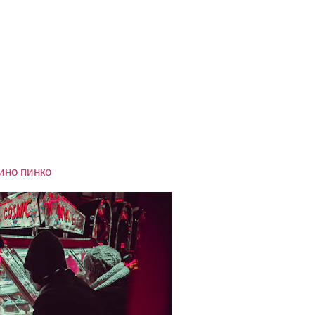
нные Техноло
х Играх
л значительное влияние на индустрию азартных игр. С 
ьности, азартные игры стали более доступными и разноо
играми в любое время и в любом месте, что значительн
ино пинко
как удобную платформу для развлечений.