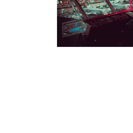
Кроме того, современные техно
графика делают игровой процесс
привлекает все больше пользова
Безопас
Регулир
С увеличением популярности он