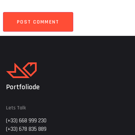
for the next time I comment.
Portfoliode
Lets Talk
(+33) 668 999 230
(+33) 678 835 889