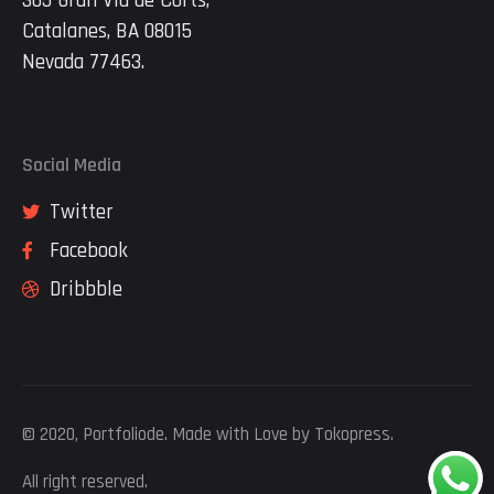
365 Gran Via de Corts,
Catalanes, BA 08015
Nevada 77463.
Social Media
Twitter
Facebook
Dribbble
© 2020, Portfoliode. Made with Love by Tokopress.
All right reserved.