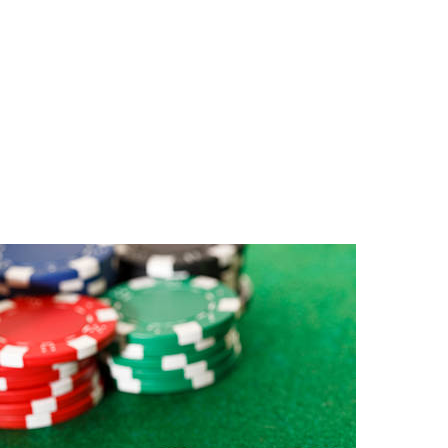
on Boni Und Pro
e Möglichkeiten, um Ihr Casinogeld effektiv zu verwalten. Viele Onl
otions, die Ihnen zusätzliche Spielmittel zur Verfügung stellen. N
iches Geld einsetzen zu müssen.
Sie die Bedingungen dieser Boni. Verstehen Sie die Anforderungen, be
sächlich abheben können. Boni sollten klug eingesetzt werden, um Ih