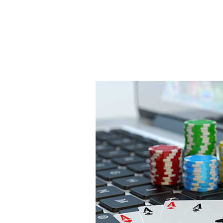
Die Verwaltung Ihres Casinogeldes begi
behalten und verhindert, dass Sie mehr 
und halten Sie sich strikt daran. Dies 
Sorgen überschattet wird. Wenn Sie da