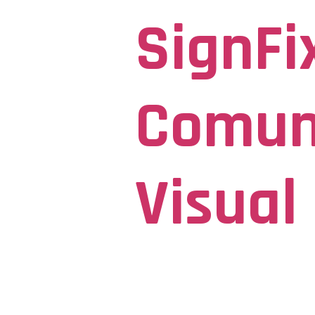
SignFi
Comun
Visual
Seja Visto para ser Lembrado