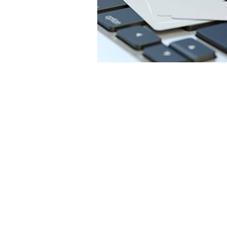
Ein gut durchdachtes Budget ermöglicht
investieren, können Sie gezielter auf
Schritt zu einem verantwortungsbewus
Die Auswa
Die Wahl der richtigen Spiele ist ents
andere. Informieren Sie sich über die 
hohen RTPs (Return to Player) sind oft
Darüber hinaus sollten Sie sich mit de