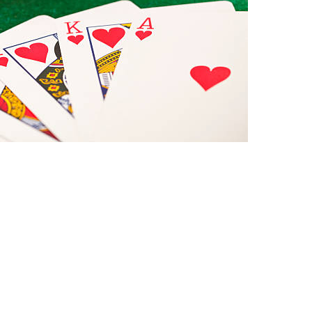
Casino Als Ihre
tform
utzerfreundliche Plattform, um Ihre Casinogeldstrategien effektiv
nem attraktiven Willkommensbonus haben Sie zahlreiche Möglichkeite