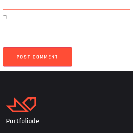
Save my name, email, and website in this browser
for the next time I comment.
Portfoliode