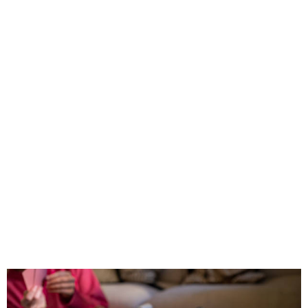
Kaszinó Bemutatása
A Wildsino online kaszinó 2024-ben indult, és azóta gyorsan
népszerűvé vált a játékosok körében. Több mint 5000 játékkal,
bőséges bónuszokkal és rendkívül gyors kifizetésekkel várja a
felhasználókat. A kaszinó Curaçao eGaming által licencelt, ami
garantálja a játékosok biztonságát és a tisztességes
játékélményt.
A Wildsino célja, hogy egy barátságos és könnyen navigálható
platformot biztosítson, ahol a játékosok 24/7 elérhetik a
támogatást több nyelven is. A széles játékválaszték, a
felhasználóbarát felület és a magas szintű biztonság miatt a
Wildsino gyorsan a kedvenc online kaszinóvá válik a modern
játékosok számára.