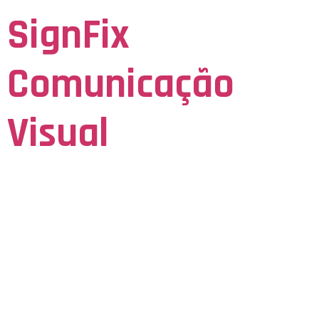
SignFix
Comunicação
Visual
Seja Visto para ser Lembrado
Scopri I Segreti
Delle Slot
Machine Con