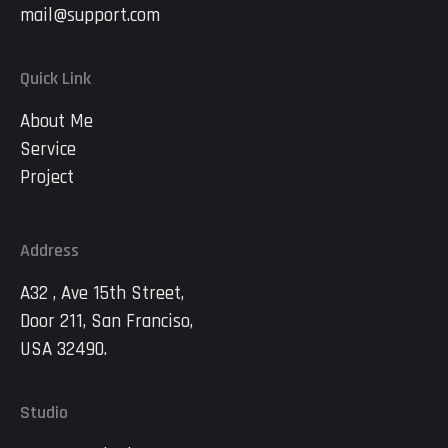
mail@support.com
Quick Link
About Me
Service
Project
Address
A32 , Ave 15th Street,
Door 211, San Franciso,
USA 32490.
Studio