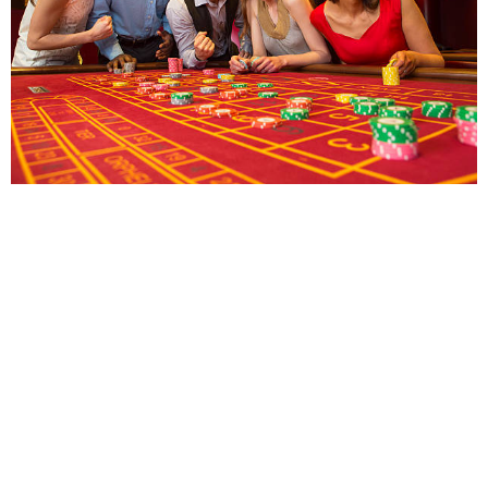
Scopri Il Mondo Di
Iwildcasino
iwildcasino rappresenta una scelta ideale per chi desidera
esplorare il mondo delle slot machine e dei giochi da casinò online.
La piattaforma, autorizzata e sicura, garantisce un’esperienza di
gioco responsabile e divertente. Registrarsi è semplice e veloce,
consentendo ai nuovi utenti di accedere immediatamente a una
vasta gamma di giochi e promozioni.