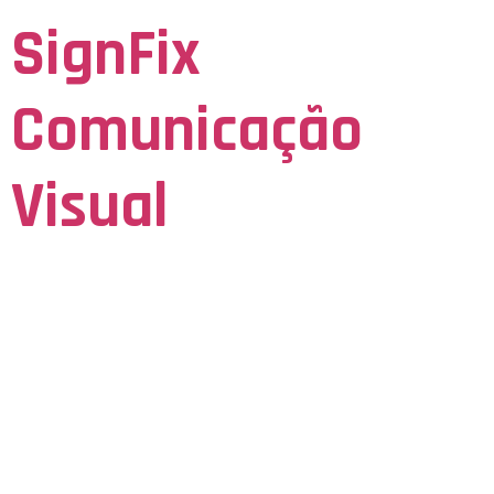
SignFix
Comunicação
Visual
Seja Visto para ser Lembrado
İrəliləyiş Üçün
Kazino
Strategiyaları