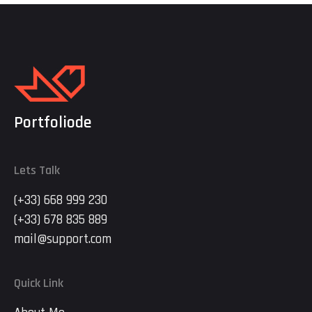
Portfoliode
Lets Talk
(+33) 668 999 230
(+33) 678 835 889
mail@support.com
Quick Link