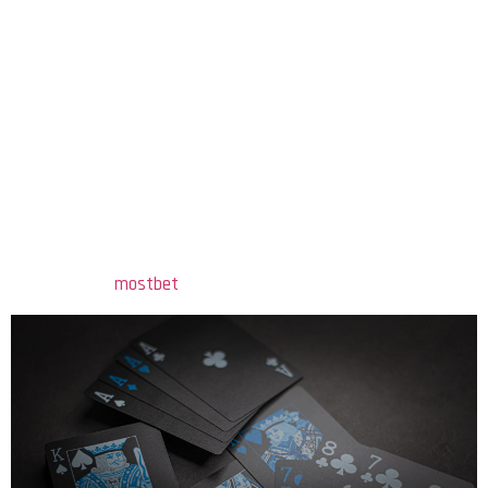
Qumarın Tarixi Və
Mədəniyyəti
Qumar, tarixi boyunca müxtəlif mədəniyyətlərdə geniş yer
tutmuşdur. Azərbaycanın mədəniyyətində də qumar oyunları,
xüsusilə yaylaqlar, bayramlar və əyləncələr zamanı mühüm rol
oynamışdır. İnsanlar qumar vasitəsilə bir-biriləri ilə əlaqə qurur,
dostluq münasibətləri gücləndirir və eyni zamanda, əyləncə
məqsədilə də
mostbet
bu oyuna müraciət edirlər.