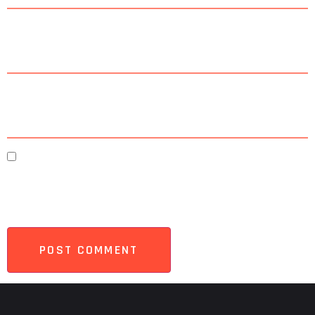
Email
*
Website
Save my name, email, and website in this browser
for the next time I comment.