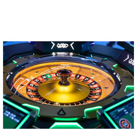
Günümüzdə, onlayn qumar platformalarının artması, insanların
bu oyuna olan marağını daha da artırmışdır. Lakin, bu, eyni
zamanda qanuni və etik müzakirələrə də səbəb olur. Cəmiyyətin
bu sahədəki vəziyyəti, daha çox müzakirə edilərək, gələcəkdə
hansı istiqamətə gedəcəyi haqqında düşüncələr yaradır.