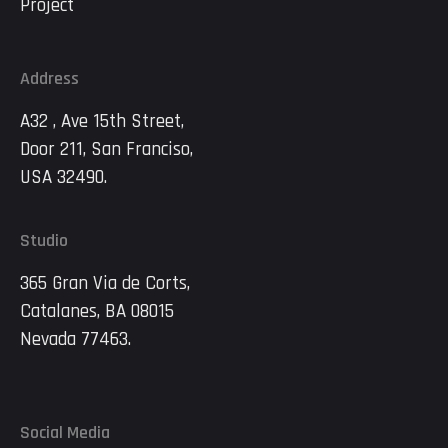
Project
Address
A32 , Ave 15th Street,
Door 211, San Franciso,
USA 32490.
Studio
365 Gran Via de Corts,
Catalanes, BA 08015
Nevada 77463.
Social Media