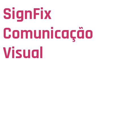
SignFix
Comunicação
Visual
Seja Visto para ser Lembrado
Quşların Uduş
Gətirdiyi
Mədəniyyət