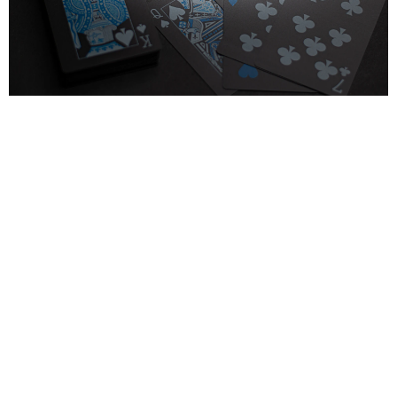
Günümüzdə qumar, elektron platformalarda da
populyarlaşmışdır. Bu, insanların qlobal sərhədləri aşaraq bir-
biriləri ilə oyun oynamağa imkan tanıyır. Onlayn qumar oyunları,
xüsusilə gənc nəsil arasında geniş yayılmaqdadır. Bu, Azərbaycan
cəmiyyətində qumar mədəniyyətinin yeni bir mərhələyə
keçdiyini göstərir.
Qumarın Sosial Və
Iqtisadi Təsirləri
Qumar, cəmiyyətin sosial strukturlarına müxtəlif təsirlər