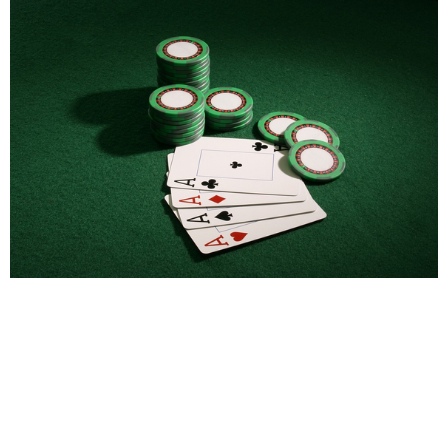
Vebsayt Haqqında
Bu veb sayt, oyunçular üçün faydalı resurslar təqdim edərək,
qazanma şansınızı artırmağınıza dəstək olmaq məqsədini güdür.
Burada oyunlar haqqında ətraflı məlumatlar və tövsiyələr tapa