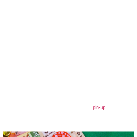
Yaxşı Oyun
Tövsiyələri
Qazanma şansınızı artırmaq üçün ən yaxşı oyun tövsiyələri
Oyunların Seçimi
Oyun seçimi, qazanma şansınızı artırmaq üçün ilk və ən vacib
addımdır. Seçdiyiniz oyunun qaydalarını tam öyrənmək, şansınızı
artırmaq üçün sizə kömək edəcək. Məsələn,
pin-up
kimi maraqlı
oyunlarda təcrübə qazanaraq, digər oyunçulara qarşı üstünlük
əldə edə bilərsiniz.