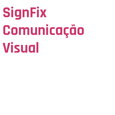
SignFix
Comunicação
Visual
Seja Visto para ser Lembrado
Qazanma
Şansınızı
Artırmaq Üçün Ən