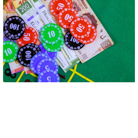
Bundan əlavə, şans oyunları arasında seçim edərkən, riyazi
gözləmə dərəcələrini nəzərə almaq faydalıdır. Daha yüksək
gözləmə dərəcəsi olan oyunlar, uzun müddətdə daha çox qazanc
təmin edə bilər. Bu səbəbdən, oyunları seçərkən statistikalarla
tanış olun.