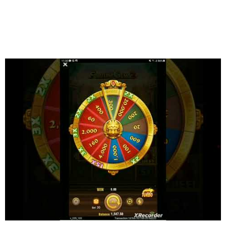
Dolu Bir Dünya”