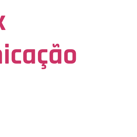
x
icação