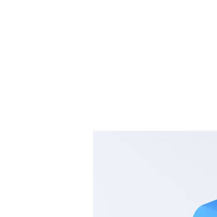
Существуют много ресурсов и ор
Профессиональная помощь может 
поделиться своим опытом и пол
Многие платформы, включая Avi
поддержку. Не стоит стесняться
помощи от специалистов может 
Кроме того, полезно обсуждать
пониманию и принятию своей си
восстановление и создание здор