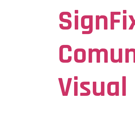
SignFi
Comun
Visual
Seja Visto para ser Lembrado