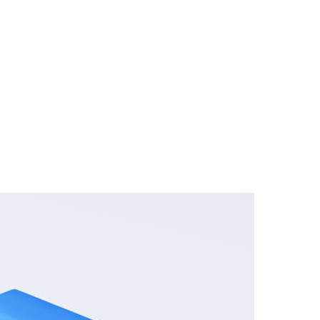
ганизаций, готовых поддержать игроков, столкнувшихся
включать как индивидуальные консультации, так и груп
учить поддержку.
ator, предоставляют информацию о таких ресурсах, помо
 обращаться за помощью; это шаг к осознанию проблемы
значительно улучшить качество жизни и вернуть контрол
 свои проблемы с друзьями и близкими. Открытое общени
туации. Поддержка со стороны окружающих может оказат
овых привычек в азартных играх.