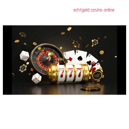
beitragen und wie sich diese auf die Spielerfahrung auswirken.
Viele Spieler suchen auch nach einem
echtgeld casino online
, um
ihre Favoriten zu finden.
Ein entscheidender Punkt beim Glücksspiel ist die Verfügbarkeit.
Offline-Casinos bieten ein soziales Ambiente, wo Spieler sich
persönlich treffen können. In diesem Umfeld entstehen oft
emotionale Verbindungen und ein Gemeinschaftsgefühl, das