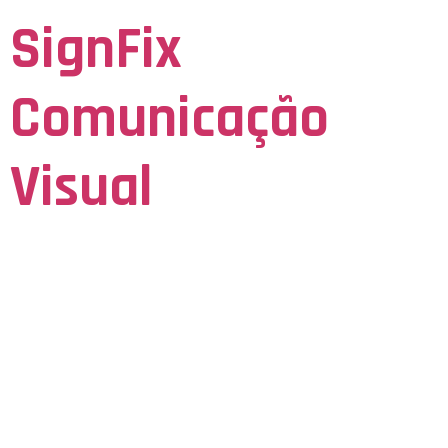
SignFix
Comunicação
Visual
Seja Visto para ser Lembrado
Online Oder
Offline Wo Ist Das
Glücksspiel