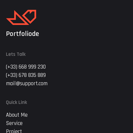
Portfoliode
Lets Talk
(+33) 668 999 230
(+33) 678 835 889
mail@support.com
Quick Link
About Me
Service
Project