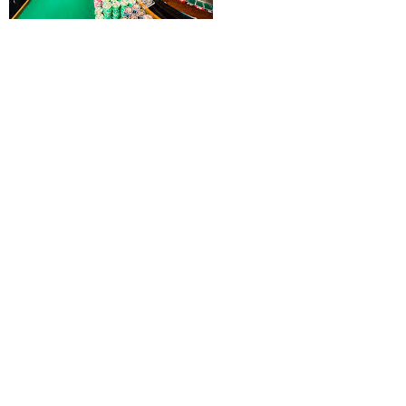
Fazit Und Empfehlungen
Zur Wahl Des Richtigen
Glücksspielansatzes
Die Entscheidung zwischen Online- und Offline-Glücksspiel hängt
letztendlich von den individuellen Vorlieben und Bedürfnissen der
Spieler ab. Beide Varianten haben ihre eigenen Vor- und
Nachteile, die sorgfältig abgewogen werden sollten. Spieler, die
Flexibilität und eine große Spielauswahl schätzen, werden
wahrscheinlich das Online-Glücksspiel bevorzugen. Im Gegensatz
dazu könnten Spieler, die soziale Interaktion und das besondere
Ambiente eines Casinos suchen, die Offline-Option bevorzugen.
Unabhängig von der gewählten Option ist es wichtig,