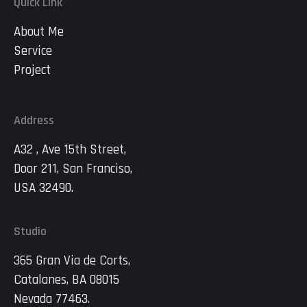
Quick Link
About Me
Service
Project
Address
A32 , Ave 15th Street,
Door 211, San Franciso,
USA 32490.
Studio
365 Gran Via de Corts,
Catalanes, BA 08015
Nevada 77463.