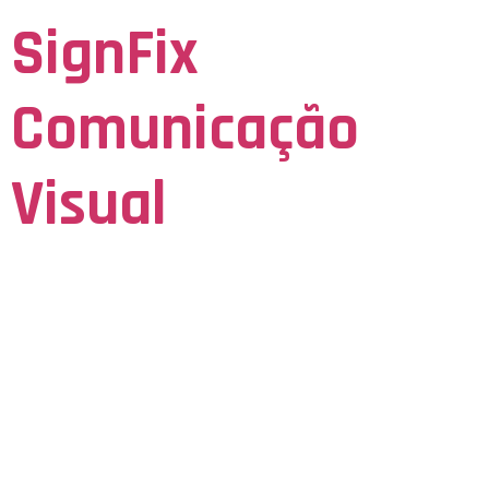
SignFix
Comunicação
Visual
Seja Visto para ser Lembrado
Métodos De Pago
Seguros En
Juegos De Azar