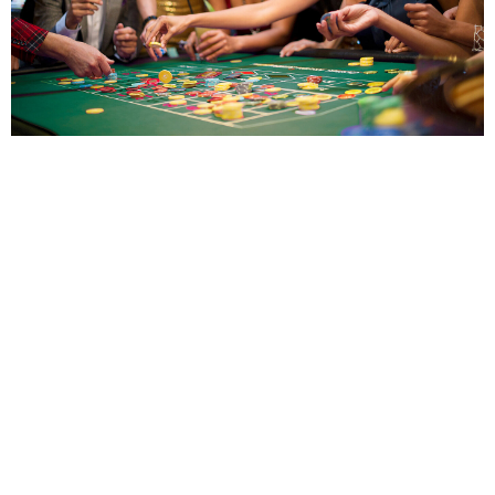
Además, contar con opciones de pago seguras fomenta una
experiencia de juego más placentera. Los jugadores pueden
concentrarse en disfrutar de sus juegos favoritos sin
preocuparse por posibles inconvenientes. La confianza en la
seguridad de los métodos de pago es clave para el crecimiento y
la aceptación de plataformas de juegos en línea.
Balloon App Y Su
Enfoque En La
Seguridad