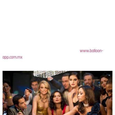
En el mundo de los juegos de azar, la seguridad en los métodos
de pago es fundamental para proteger la información personal y
financiera de los jugadores. Los métodos de pago seguros no
solo garantizan que las transacciones sean rápidas y efectivas,
sino que también proporcionan tranquilidad a los usuarios. Sin
una plataforma confiable, los jugadores corren el riesgo de sufrir
fraudes o robos de identidad. Por ejemplo, en
www.balloon-
app.com.mx
, los usuarios pueden encontrar diversas opciones
confiables que les garantizan seguridad.