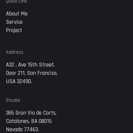
Quick Link
About Me
Service
Project
Address
A32 , Ave 15th Street,
Door 211, San Franciso,
USA 32490.
Studio
365 Gran Via de Corts,
Catalanes, BA 08015
Nevada 77463.