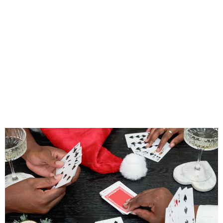
med penge, man har råd til at tabe. Dette er især relevant, når
man overvejer oddsene og husets fordel, da det kan være let at
miste overblikket i jagten på gevinster.
At spille ansvarligt indebærer også at tage pauser og ikke lade
gambling påvirke ens dagligliv. Mange casinoer tilbyder værktøjer
til at hjælpe spillere med at holde styr på deres spillevaner og
sætte grænser for indskud og tab. At følge disse retningslinjer
kan hjælpe spillere med at få en mere fornøjelig og sikker
spilleoplevelse.