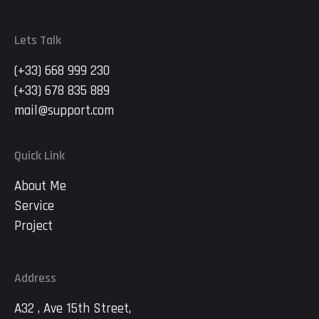
Lets Talk
(+33) 668 999 230
(+33) 678 835 889
mail@support.com
Quick Link
About Me
Service
Project
Address
A32 , Ave 15th Street,