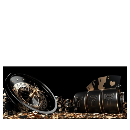
erbjuder, såsom välkomstbonusar, insättningsbonusar och free
spins. Det är viktigt att läsa igenom villkoren noggrant,
eftersom vissa bonusar kan ha strikta omsättningskrav. Att
veta hur bonusarna fungerar kan ge dig en bättre spelstrategi.
En bra kampanj kan förbättra din spelupplevelse avsevärt, så se
till att du väljer ett casino som erbjuder generösa och rättvisa
bonusar. Dessutom bör ett bra casino också ha regelbundna
kampanjer för lojala spelare.