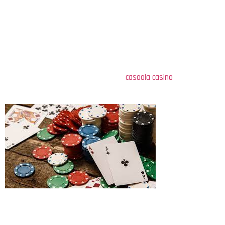
rozrywkowej, przyciągającym miliony graczy na całym świecie. W
Polsce, ich popularność znacząco wzrosła w ostatnich latach, a
rozwój technologii umożliwił dostęp do gier online, co dodatkowo
zwiększyło ich dostępność. Dzięki platformom internetowym,
gracze mogą teraz cieszyć się różnorodnością gier, od
automatów po zakłady sportowe, w zaciszu własnego domu. W
tym kontekście warto wspomnieć o
casoola casino
, które oferuje
wiele opcji dla miłośników gier hazardowych.
Warto jednak zwrócić uwagę na to, że z rosnącą popularnością
gier hazardowych wiążą się także poważne konsekwencje