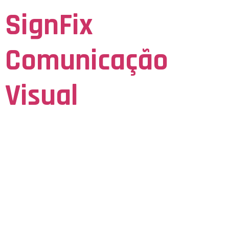
SignFix
Comunicação
Visual
Seja Visto para ser Lembrado
Gry Hazardowe A
Społeczne
Konsekwencje