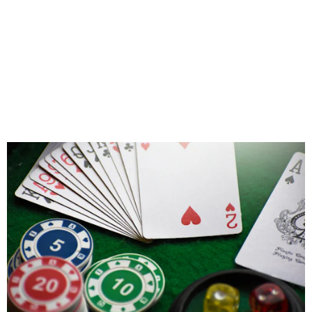
uzależnienia.
Rozwój technologii, jak sztuczna inteligencja czy analiza danych,
pozwala operatorom na lepsze zrozumienie zachowań graczy, co
może prowadzić do bardziej spersonalizowanych doświadczeń. Z
drugiej strony, takie podejście rodzi pytania o etykę oraz
odpowiedzialność społeczną firm hazardowych, które powinny
dbać o dobro swoich klientów.