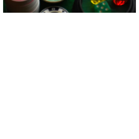
Platformy Hazardowe I
Ich Odpowiedzialność
Społeczna
W dobie cyfryzacji, platformy hazardowe muszą wziąć na siebie
odpowiedzialność za swoich graczy. Wprowadzenie narzędzi
pozwalających na samoregulację, jak limity wydatków czy
możliwość wykluczenia z gry, może pomóc w walce z
uzależnieniem. Właściciele kasyn online powinni również
zapewniać edukację na temat ryzyk związanych z hazardem
oraz oferować pomoc dla osób dotkniętych tym problemem.
Warto również zwrócić uwagę na innowacyjne rozwiązania, które