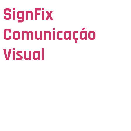
SignFix
Comunicação
Visual
Seja Visto para ser Lembrado
Gəncliyin
Inkişafında
Idmanın Rolu