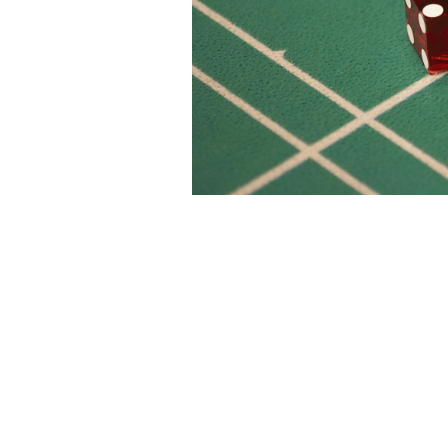
1Win.az P
1Win.az, onlayn mərc və kazino sahəsin
idman mərcləri və poker kimi imkanlarla
təcrübələrini daha da maraqlı edir.
Bu platformanın istifadəçi dostu interf
mərclərinizi yerləşdirməyə imkan tanıyır