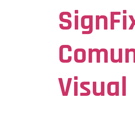
SignFi
Comun
Visual
Seja Visto para ser Lembrado