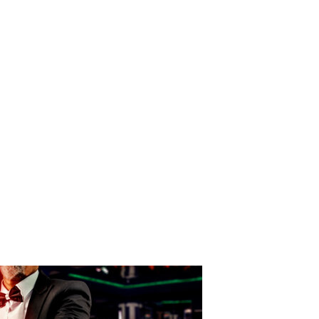
vokse, vil reguleringen af industrien også blive en central bekymri
, at spillere er beskyttet mod svindel og misbrug. Reguleringer vil var
e spillemiljøer. Dette kan inkludere licenskrav til casinoer og stren
kytte sårbare spillere. Casinoer vil blive bedt om at implementere a
ambling. Dette kan omfatte alderskontrol, men også uddannelse omkr
e, men også industrien som helhed ved at fremme en sundere spillekultu
t for casinoer. Det er afgørende, at spillernes data er beskyttet, og 
 avancerede sikkerhedsforanstaltninger såsom kryptering og multi-f
n styrke tilliden til online gambling, men også tiltrække flere spillere