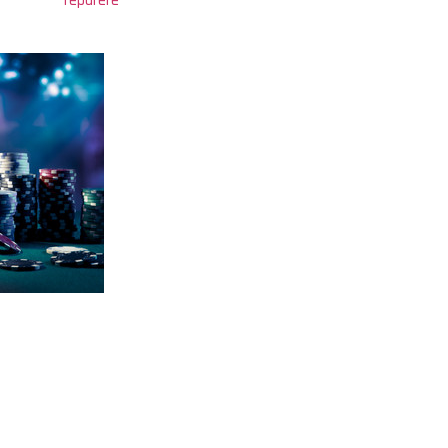
hvor du kan
reparere
bordspil med venner fra hele verden, alt sammen
inge en ny dimension til interaktivitet.
å spille en afgørende rolle i fremtidens casinoer. AI kan bruges til a
kan casinoer med AI implementere personlige anbefalinger til spillere
tillende oplevelse. Dette skaber en skræddersyet tilgang, der ikke k
in-teknologi kan give øget gennemsigtighed i spilleverdenen. Ved a