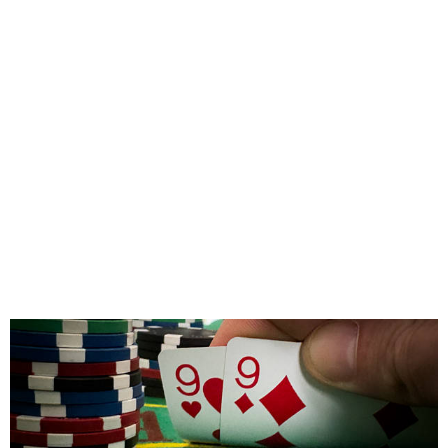
Welt miteinander konkurrieren können. Diese Veränderungen
könnten auch neue Herausforderungen mit sich bringen,
insbesondere im Hinblick auf die Regulierung und den Schutz von
Spielern.
Ein weiterer Trend ist die zunehmende Fokussierung auf
verantwortungsvolles Spielen. Viele Casinos setzen auf
Präventionsprogramme und bieten Hilfsangebote für Menschen
an, die gefährdet sind, süchtig zu werden. Die Branche wird
zunehmend unter Druck gesetzt, verantwortungsbewusst zu
handeln und Maßnahmen zu ergreifen, die die negativen Folgen
des Glücksspiels minimieren. Ein bewusster Umgang mit den
Risiken wird in Zukunft entscheidend sein.