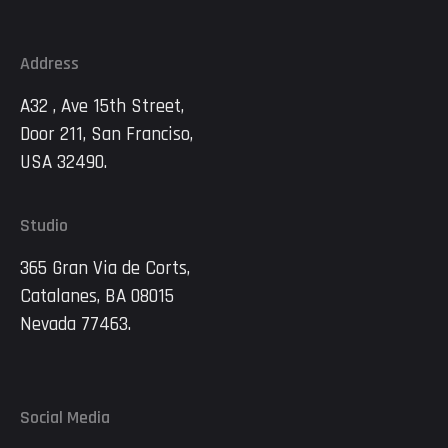
Address
A32 , Ave 15th Street,
Door 211, San Franciso,
USA 32490.
Studio
365 Gran Via de Corts,
Catalanes, BA 08015
Nevada 77463.
Social Media