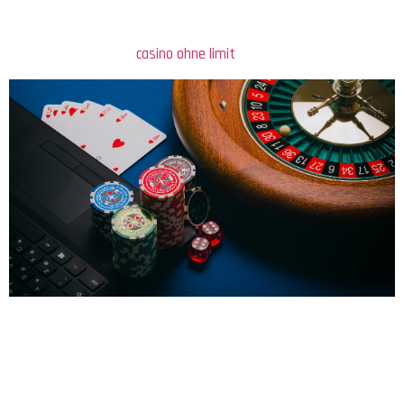
einem wichtigen Bestandteil vieler Gesellschaften machte. Auch
heute finden viele Menschen, die nach spannenden Möglichkeiten
suchen, sich in einem
casino ohne limit
zu versuchen.
Im antiken Rom waren Wetten auf Gladiatorenkämpfe und
andere Wettkämpfe weit verbreitet. Die Römer schufen ein
ausgeklügeltes System von Glücksspielgesetzen, um die
Praktiken zu regulieren und zu kontrollieren. Diese frühen