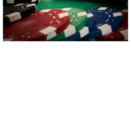
Mehr Über Casinos
Erfahren
Wenn Sie mehr über die faszinierende Welt der Casinos erfahren
möchten, gibt es zahlreiche Ressourcen, die Ihnen helfen können,
die komplexen Aspekte des Glücksspiels besser zu verstehen.
Websites, die sich auf Casino-Kultur, Geschichte und
verantwortungsvolles Spielen spezialisiert haben, bieten
wertvolle Informationen und Einblicke. Diese Plattformen stellen
sicher, dass Spieler gut informiert sind, bevor sie sich auf das