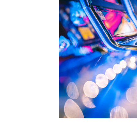
책임감 있는 도박은 자기 인식의 과
생할 수 있는 문제를 예방하는 데 