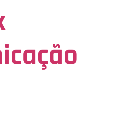
x
icação