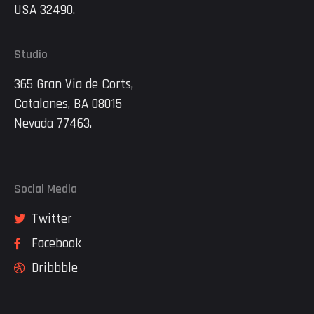
USA 32490.
Studio
365 Gran Via de Corts,
Catalanes, BA 08015
Nevada 77463.
Social Media
Twitter
Facebook
Dribbble