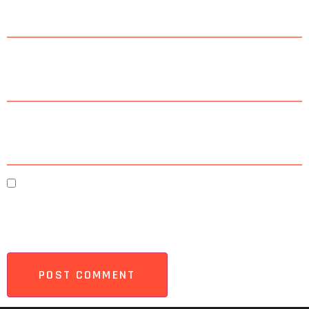
Email
*
Website
Save my name, email, and website in this browser
for the next time I comment.