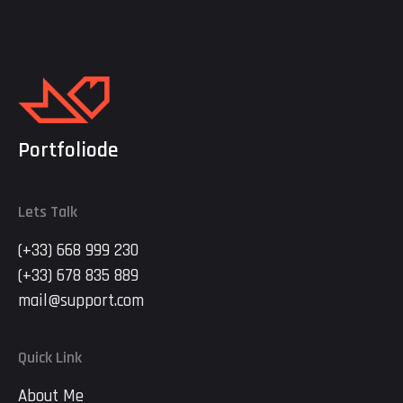
Portfoliode
Lets Talk
(+33) 668 999 230
(+33) 678 835 889
mail@support.com
Quick Link
About Me