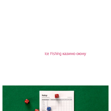
Тарыхы: Башаты
Азарт оюндардын тарыхы миңдеген жылдар мурун
башталган. Алгачкы оюндар адамдардын оюндары
катары эсептелинген жана кийинки учурларда
структуралуу оюндарга айланган. Мисалы,
кытайлардын 5000 жыл мурун ойногон «Кубик»
оюнунун негизинде пайда болгон оюндар бүгүнкү
күндө да популярдуу.
Ice Fishing казино оюну
оюндардын тармагындагы жаңы форматтарды
сунуштайт, адамдардын жашоосундагы кээ бир
культурлык аспекти, жада калса экономикалык аспекти
менен байланыштуу.