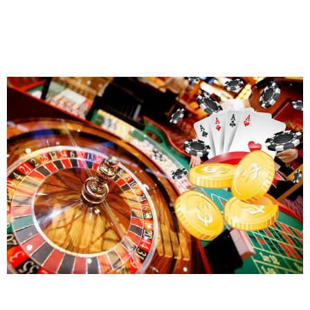
Кыргыз Республикасында да кумар оюндарды жөнгө
салуу боюнча мыйзамдар бар, бирок коомдун көз
карашына жана маданиятына ылайык өзгөртүүлөр
талап кылынат.
Ice Fishing Вебсайты