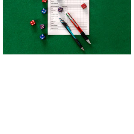
Борбордук Азия жана Кытайда азарт оюндар,
негизинен, соода жана экономикалык ишмердик үчүн
маанилүү роль ойнойт. Булар адамдардын
коомдоштугуна, адеп-ахлагына жана социалдык
структурасына да таасир этет. Кийинчерээк Европада
да бир нече түрдүү азарт оюндар пайда болуп, кумар
оюндар коомдун салттуу элементтерине айланган.
Алтын Доор: Кумар