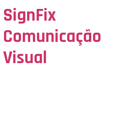
SignFix
Comunicação
Visual
Seja Visto para ser Lembrado
Азарт Оюндар
Тарыхы
Алтын