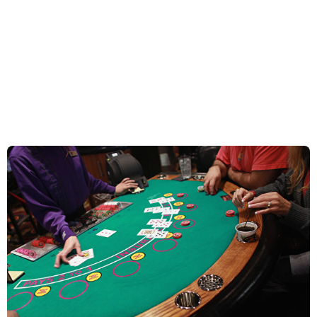
sàng hỗ trợ người chơi khi có bất kỳ thắc mắc nào liên quan
đến bảo mật hay giao dịch.
Việc không ngừng cải tiến và nâng cao chất lượng dịch vụ đã
giúp Longfu88 xây dựng được lòng tin từ người chơi, từ đó
khẳng định vị thế của mình trên thị trường casino trực tuyến
tại Việt Nam.