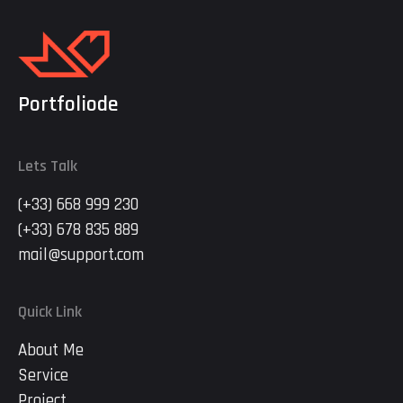
Portfoliode
Lets Talk
(+33) 668 999 230
(+33) 678 835 889
mail@support.com
Quick Link
About Me
Service
Project