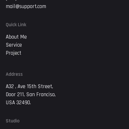
mail@support.com
Quick Link
About Me
Service
Project
Address
A32 , Ave 15th Street,
Door 211, San Franciso,
USA 32490.
Studio