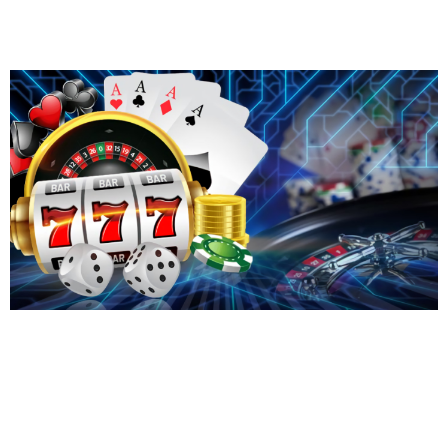
hogy támogassa a problémás játékosokat, és elősegítse a
felelős játékot.
A PlayJonny Szerepe A
Szerencsejáték