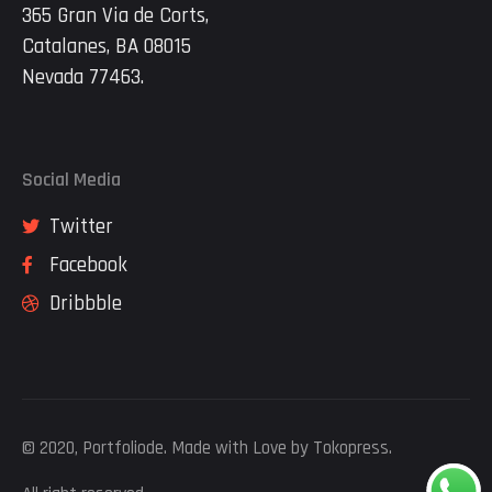
365 Gran Via de Corts,
Catalanes, BA 08015
Nevada 77463.
Social Media
Twitter
Facebook
Dribbble
© 2020, Portfoliode. Made with Love by Tokopress.