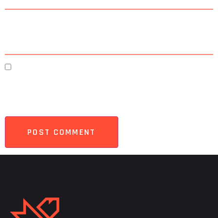
Website
Save my name, email, and website in this browser
for the next time I comment.