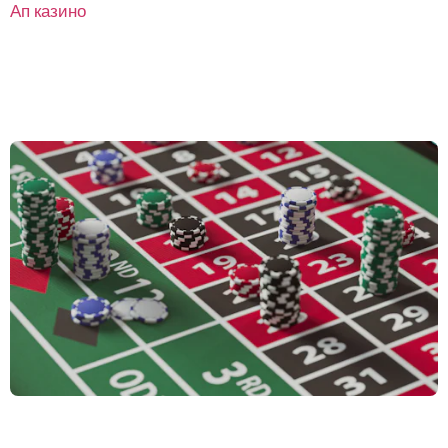
Ап казино
и его специальные предложения. Эта статья
подробно рассмотрит, как воспользоваться этими
предложениями, чтобы максимально увеличить свои
шансы на успех в казино.