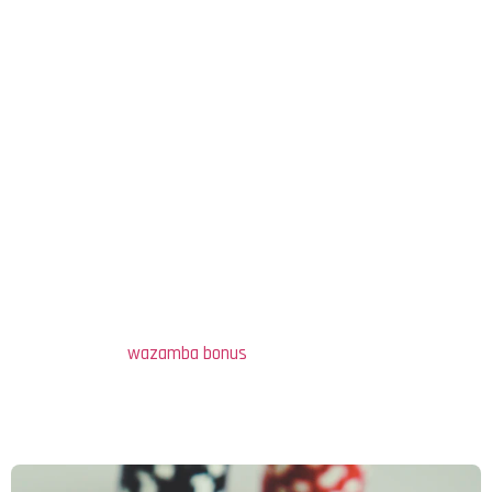
Over Funksjoner
For Nybegynnere
Wazamba Casino tilbyr en spennende plattform for både
sportsspill og casinospill, spesielt tilpasset norske spillere. Med
en brukervennlig mobilversjon og et variert utvalg av spill, kan
nybegynnere enkelt navigere og finne sin vei til underholdning. I
denne artikkelen vil vi utforske Wazamba mobil, hvor spillere kan
dra nytte av en
wazamba bonus
som gir ekstra verdi, deres
nybegynnerfunksjoner, og hva som gjør dem til en attraktiv valg
for spillere.