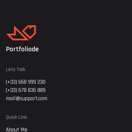
Portfoliode
Lets Talk
(+33) 668 999 230
(+33) 678 835 889
mail@support.com
Quick Link
About Me