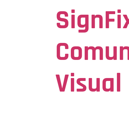
SignFi
Comun
Visual
Seja Visto para ser Lembrado