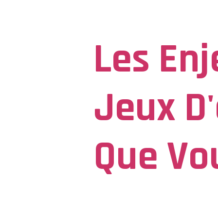
Tag:
S
Les Enj
Jeux D'
Que Vo
Les enjeux juridiques des jeux d'argen
mis en place un cadre juridique strict 