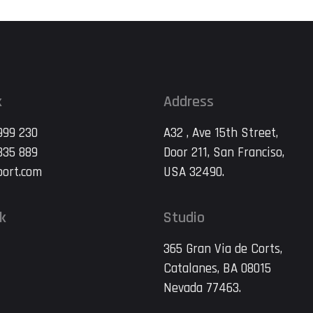
ation des […]
k
Address
999 230
A32 , Ave 15th Street,
835 889
Door 211, San Franciso,
ort.com
USA 32490.
nk
Studio
365 Gran Via de Corts,
Catalanes, BA 08015
Nevada 77463.