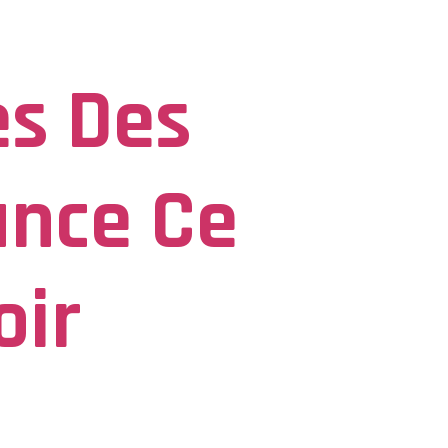
es Des
ance Ce
oir
rgent en France Supabet La France a
é Nationale des Jeux (ANJ). Créée en