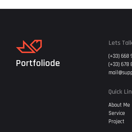
2020, cette institution veille à la régul
Lets Tal
(+33) 668 
Portfoliode
(+33) 678 
mail@supp
Quick Li
About Me
Service
Project