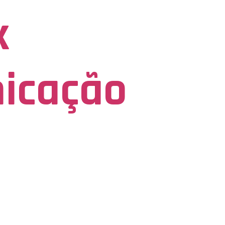
x
icação