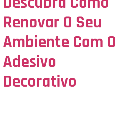
Descubra Como
Renovar O Seu
Ambiente Com O
Adesivo
Decorativo
Facebook-f Instagram Twitter Descubra como renovar o seu
ambiente com o adesivo decorativo Já parou para pensar que
muitos ambientes da sua casa podem ser renovados de forma
simples e rápida? Isso mesmo, basta investir no adesivo
decorativo! Não é de hoje que essa solução conquista os