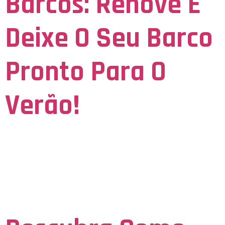
Barcos: Renove E
Deixe O Seu Barco
Pronto Para O
Verão!
Facebook-f Instagram Twitter Adesivo de barcos: renove e deixe
o seu barco pronto para o verão! Já parou para observar como
está a decoração do seu barco? A alta temporada está chegando
e esse é o melhor momento para renovar a sinalização da sua
embarcação e deixá-la pronta para o verão! Pensando nisso,
preparamos um […]