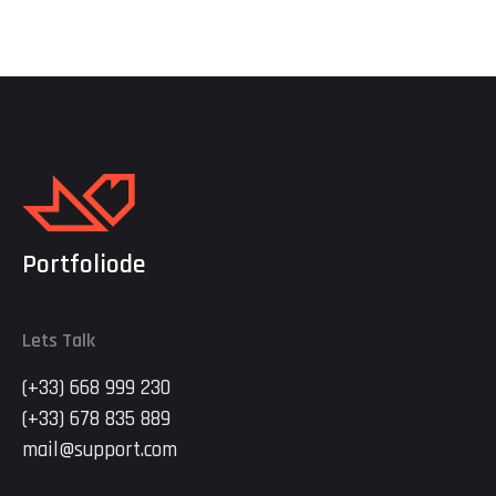
traduzidos em nossa casa ou em qualquer outro lugar. E por
falar em lar, a […]
Portfoliode
Lets Talk
(+33) 668 999 230
(+33) 678 835 889
mail@support.com