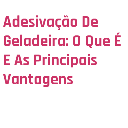
apaixonados por decoração, haja vista que o adesivo […]
Adesivação De
Geladeira: O Que É
E As Principais
Vantagens
Facebook-f Instagram Twitter Adesivação de geladeira: o que é
e as principais vantagens Nos últimos anos, a personalização de
móveis, objetos, decoração e até eletrodomésticos vem
conquistando cada vez mais adeptos. Essa alternativa
possibilita que nossos gostos e personalidades sejam