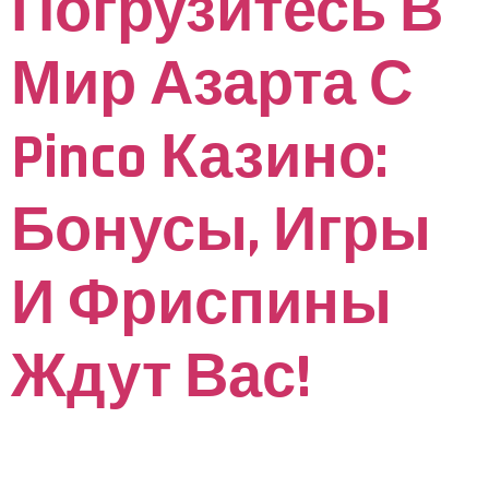
Погрузитесь В
Мир Азарта С
Pinco Казино:
Бонусы, Игры
И Фриспины
Ждут Вас!
Pinco казино — это популярное онлайн-казино, которое
предлагает игрокам в Казахстане увлекательные игры,