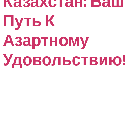
Казахстан: Ваш
Путь К
Азартному
Удовольствию!
Пинко казино Казахстан: введение Пинко казино
Казахстан — это популярное онлайн-казино,
предлагающее широкий выбор игр и бонусов для
игроков из Казахстана. Сайт казино https://pinco.org.kz/
привлекает внимание своим разнообразием игровых
опций и возможностью играть на реальные деньги.
Игры и бонусы в Пинко казино Пинко казино
предлагает широкий выбор слотов, включая