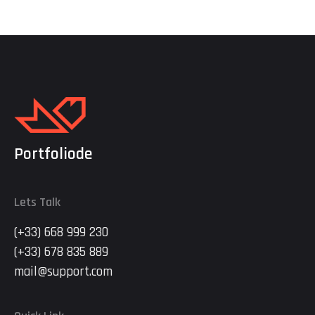
популярные игры от ведущих разработчиков. Кроме […]
Portfoliode
Lets Talk
(+33) 668 999 230
(+33) 678 835 889
mail@support.com