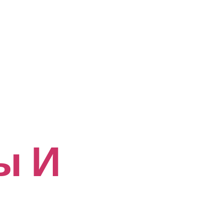
Online
ы И