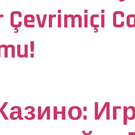
 Çevrimiçi C
rmu!
miçi casinolar arasında yer almaktadır. Pinco giriş yapmak için en güven
lar, ücretsiz dönüşler ve diğer heyecan verici oyunlar bulunmaktadır. P
 birkaç adımda hesabınızı oluşturabilir ve hemen oynamaya başlayabili
 Казино: Иг