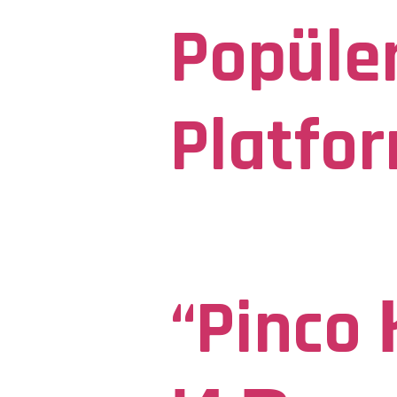
Popüler
Platfo
Pinco casino, Türkiye’de en popüler çevri
casinoda birçok farklı slot oyunu, bonus
kayıt olmak son derece kolaydır. Sadece
“Pinco