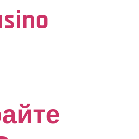
asino
ilir ve keyifli seçeneklerden biridir. Bu
inco casino güncel giriş Pinco casino’ya
rsiniz. […]
райте