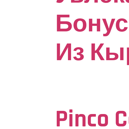
Бонус
Из Кы
Для жителей Кыргызстана, котор
Одним из таких вариантов являе
интересные бонусы. Выбор игров
слотов от ведущих производител
Pinco C