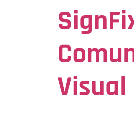
SignFi
Comun
Visual
Seja Visto para ser Lembrado