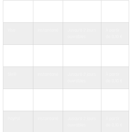
Méthode
Temps de
Temps de
Limites
dépôt
retrait
Visa
Instantané
Jusqu’à 2 jours
À partir
ouvrables
de 0,10 €
Mastercard
Instantané
Jusqu’à 2 jours
À partir
ouvrables
de 0,10 €
Skrill
Instantané
Jusqu’à 2 jours
À partir
ouvrables
de 0,10 €
Neteller
Instantané
Jusqu’à 2 jours
À partir
ouvrables
de 0,10 €
PayPal
Instantané
Jusqu’à 2 jours
À partir
ouvrables
de 0,10 €