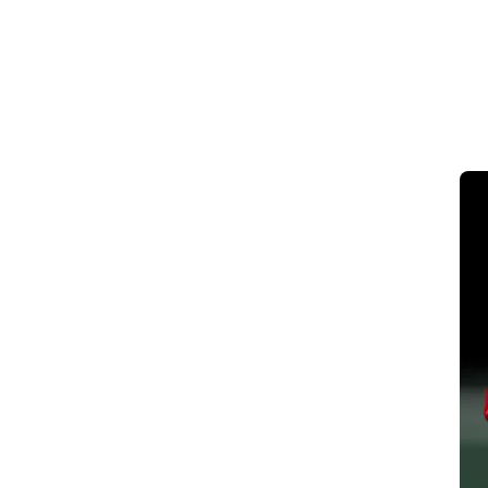
pomeni, da vaši osebni in finančni podat
vaši podatki varni pred nepooblaščeni
Goldiwincasino je tudi licenciran in reg
poštenost iger in zaščito igralcev. To je