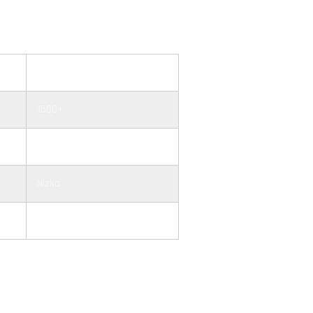
ekaterimi konkurenti v industriji:
Konkurent B
1500+
50% do 200 €
Nizka
Da
varnosti in mobilni dostopnosti dodatno