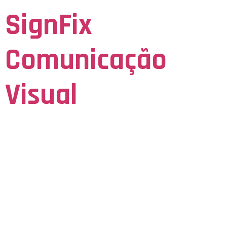
SignFix
Comunicação
Visual
Seja Visto para ser Lembrado
Promoções
Imperdíveis No
BaxterBet: