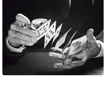
Sobre O BaxterBet