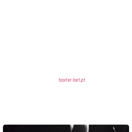
Maximize Sua
Diversão Em 2026
O BaxterBet casino, lançado recentemente em 2025,
rapidamente se destacou no cenário dos jogos online em
Portugal. Com uma ampla seleção de jogos, incluindo caça-níqueis
e apostas esportivas, o site
baxter-bet.pt
oferece uma
experiência envolvente e segura para jogadores de todos os
níveis. Neste artigo, vamos explorar as promoções imperdíveis
que o BaxterBet oferece em 2026, garantindo que você
maximize sua diversão enquanto joga.