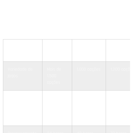
O BaxterBet se diferencia no mercado não apenas por sua
oferta de jogos, mas também pela qualidade do serviço e
suporte que disponibiliza. Confira a tabela abaixo que compara
algumas das principais características desse cassino com a
concorrência:
Características
BaxterBet
Concorrente
Concorrent
A
B
Variedade de
Mais de
1.000 opções
1.200 opçõe
jogos
1.500
opções
Bônus de boas-
Até €1.500
Até €1.000
Até €700
vindas
+ 250
Giros
Grátis