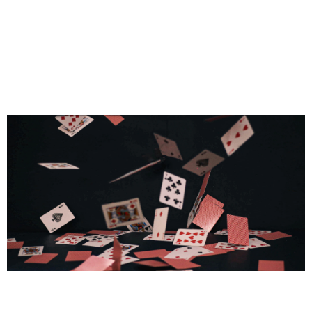
гарантировать честность игр и защиту игроков.
Важно выбирать лицензированные казино, так как это
дает дополнительные гарантии безопасности. Также
стоит обратить внимание на отзывы других игроков,
чтобы лучше понять, насколько надежна платформа.
Почему Стоит