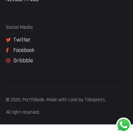
Social Media
Twitter
Facebook
Dribbble
© 2020, Portfoliode. Made with Love by Tokopress.
All right reserved.