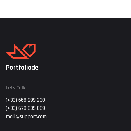
сегодня, воспользовавшись всеми преимуществами,
которые предоставляет азартный бизнес в 2026 году!
Portfoliode
Lets Talk
(+33) 668 999 230
(+33) 678 835 889
mail@support.com