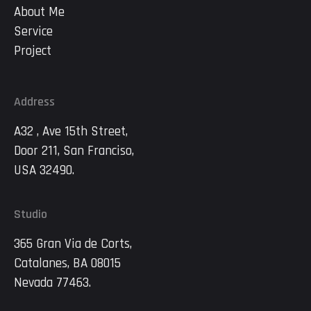
About Me
Service
Project
Address
A32 , Ave 15th Street,
Door 211, San Franciso,
USA 32490.
Studio
365 Gran Via de Corts,
Catalanes, BA 08015
Nevada 77463.