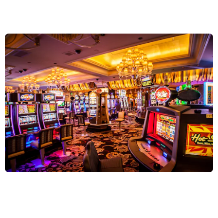
meilleures offres en 2026.
Aperçu De Pin Up