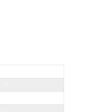
ackie
em zrozumieć, jakie rodzaje bonusów są
Wymagania obrotu
20x
30x
–