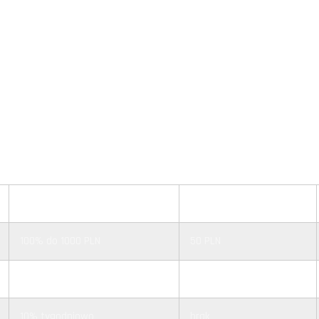
 W Kasynie J
t
nline, w tym Jackie Jackpot, oferuje różnorodne bonusy. Warto zat
Wielkość
Min. depozyt
100% do 1000 PLN
50 PLN
50 PLN
brak
10% tygodniowo
brak