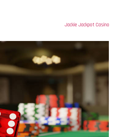
line zyskują coraz większą popularność, a jednym z kluczowych asp
RTP). W artykule tym przybliżymy najlepsze RTP w slotach oraz grac
nie interesującym wyborem jest
Jackie Jackpot Casino
, która wyróż