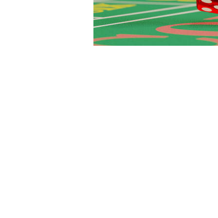
Co Jes
Przed 
Decydując się na grę w kasynie online
uwagę na licencję, jaką posiada dany 
metody płatności oraz czas wypłat, co
RTP to czynniki, które mogą znacząco 
pozwoli uzyskać pełniejszy obraz dane