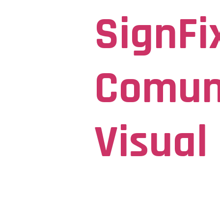
SignFi
Comun
Visual
Seja Visto para ser Lembrado