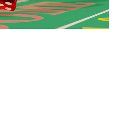
t Najważniejs
Założeniem K
, warto zastanowić się nad kilkoma kluczowymi kwestiami. Przede w
operator, ponieważ zapewnia ona bezpieczeństwo i uczciwość gier. 
 ma kluczowe znaczenie dla komfortu gry. Dobry wybór gier, atrakc
wpłynąć na pozytywne doświadczenia gracza. Warto również zapozna
j platformy.