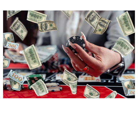
Warum Mafia