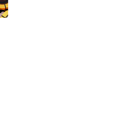
gadores acceder a una amplia gama de
la convierte en una opción integral
es, los usuarios pueden disfrutar de
las transacciones financieras estén
a y transparente.