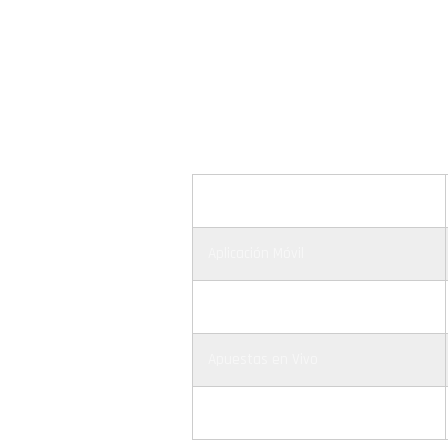
Análisi
Doradobet no solo se presenta como un
usuarios. A continuación, se presenta 
plataformas de apuestas populares.
Característica
Aplicación Móvil
Metodos de Depósito
Apuestas en Vivo
Bonos de Bienvenida