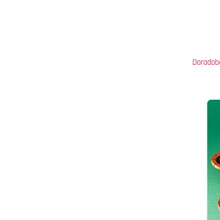
Doradobet se ha posicionado como una 
oferta amplia y variada, tanto para pr
especialmente a través de su
Doradob
destacadas de Doradobet, diseñadas par