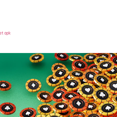
de las plataformas más atractivas para las apuestas deportivas y l
incipiantes como para apostadores experimentados, esta plataforma 
et apk
móvil disponible para Android e iOS. En este artículo, explora
a facilitar la experiencia de los nuevos usuarios.