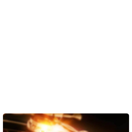
A confiança é um fator crucial ao escolher um cassino online. O
Slotrave Casino opera sob a licença de Curaçao, o que significa
que segue regulamentos internacionais para garantir a proteção
dos dados dos jogadores e a justiça dos jogos. A plataforma
utiliza tecnologia de criptografia para proteger as informações
do usuário e garantir transações seguras.
Além disso, o Slotrave Casino se compromete com práticas de
jogo responsável, oferecendo ferramentas para ajudar os
jogadores a controlar suas atividades, como limites de depósito
e autoexclusão. Essa abordagem pró-ativa em relação à
segurança e fiscalização é um diferencial importante para
qualquer jogador que busca um ambiente de jogo confiável.