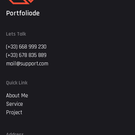
Portfoliode
Lets Talk
(+33) 668 999 230
(+33) 678 835 889
mail@support.com
Quick Link
About Me
Service
Project
Address