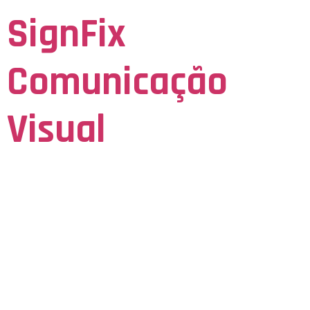
SignFix
Comunicação
Visual
Seja Visto para ser Lembrado
Descubra Tudo
Sobre Stotrave E
Slotrave Casino: