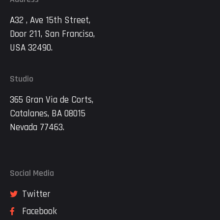
A32 , Ave 15th Street,
Door 211, San Franciso,
USA 32490.
Studio
365 Gran Via de Corts,
Catalanes, BA 08015
Nevada 77463.
Social Media
Twitter
Facebook