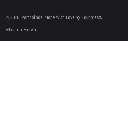
© 2020, Portfoliode. Made with Love by Tokopress.
All right reserved.