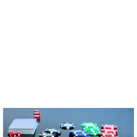
Sociale invloeden zijn ook cruciaal in de psychologie van
kansspelen. Veel spelers gokken samen, wat de ervaring kan
versterken en sociale goedkeuring kan bieden. Het idee dat
anderen winnen, kan een speler aanmoedigen om zijn of haar
strategieën aan te passen in de hoop op vergelijkbare successen.
Deze groepsdynamiek kan spelers aanmoedigen om risico’s te
nemen die ze misschien niet alleen zouden nemen.
Daarnaast kunnen online gemeenschappen en forums ook een
significant effect hebben op de strategieën die spelers
hanteren. Het delen van ervaringen en tips kan leiden tot een
verscheidenheid aan strategieën, maar kan ook een gevoel van
druk creëren om te presteren of bepaalde methoden te volgen
die misschien niet effectief zijn voor iedereen.