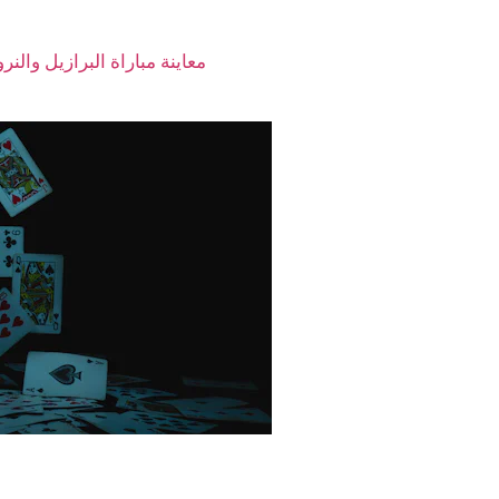
 الوصول إلى المعلومات الصحيحة واستخدام نصائح موثوقة أمراً حيويا
ل صحيح والتحليل الدقيق لمباريات مثل
معاينة مباراة البرازيل والن