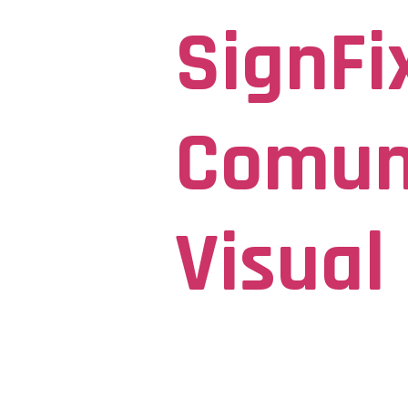
SignFi
Comun
Visual
Seja Visto para ser Lembrado