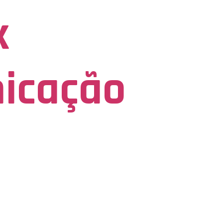
x
icação