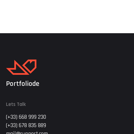
Μην χάσετε την ευκαιρία να εξερευνήσετε το Lolajack
Casino και να εκμεταλλευτείτε τις μοναδικές του
προσφορές, που μπορούν να σας φέρουν πιο κοντά
στους στόχους σας στα τυχερά παιχνίδια για το 2023!
Portfoliode
Lets Talk
(+33) 668 999 230
(+33) 678 835 889
mail@support.com